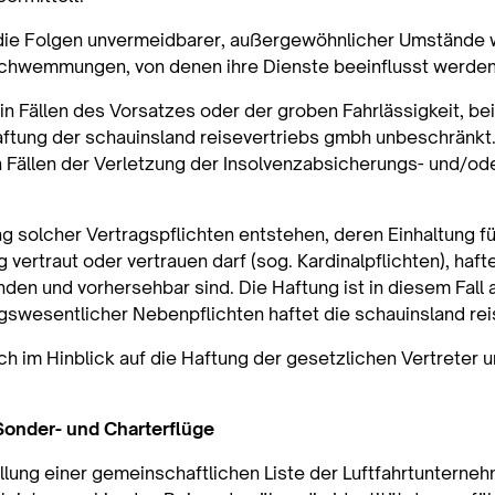
r die Folgen unvermeidbarer, außergewöhnlicher Umstände w
schwemmungen, von denen ihre Dienste beeinflusst werden
 Fällen des Vorsatzes oder der groben Fahrlässigkeit, bei
aftung der schauinsland reisevertriebs gmbh unbeschränkt
Fällen der Verletzung der Insolvenzabsicherungs- und/od
ung solcher Vertragspflichten entstehen, deren Einhaltung
vertraut oder vertrauen darf (sog. Kardinalpflichten), haft
n und vorhersehbar sind. Die Haftung ist in diesem Fall a
ragswesentlicher Nebenpflichten haftet die schauinsland rei
im Hinblick auf die Haftung der gesetzlichen Vertreter u
Sonder- und Charterflüge
ung einer gemeinschaftlichen Liste der Luftfahrtunterneh