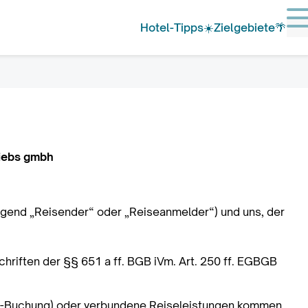
M
Hotel-Tipps☀️
Zielgebiete🌴
riebs gmbh
gend „Reisender“ oder „Reiseanmelder“) und uns, der
riften der §§ 651 a ff. BGB iVm. Art. 250 ff. EGBGB
Hotel-Buchung) oder verbundene Reiseleistungen kommen