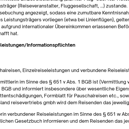
räger (Reiseveranstalter, Fluggesellschaft, …) zustande. 
eisebuchung angezeigt, sodass eine zumutbare Kenntnisna
s Leistungsträgers vorliegen (etwa bei Linienflügen), gelt
 aufgrund internationaler Übereinkommen erlassenen Bef
afft hat.
seleistungen/Informationspflichten
chalreisen, Einzelreiseleistungen und verbundene Reiselei
ttlerin im Sinne des § 651 v Abs. 1 BGB ist (Vermittlung vo
1 BGB und informiert insbesondere über wesentliche Eigens
tentschädigungen, Formblatt für Pauschalreisen etc., sowe
nsland reisevertriebs gmbh wird dem Reisenden das jeweili
erin verbundener Reiseleistungen im Sinne des § 651 w Ab
lichen Gesetzbuch informieren und dem Reisenden das jew