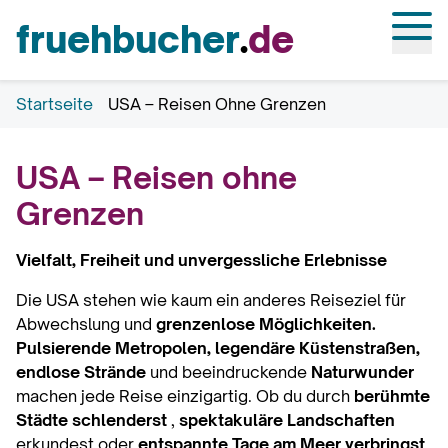
fruehbucher
.
de
Mobi
Startseite
USA – Reisen Ohne Grenzen
USA – Reisen ohne
Grenzen
Vielfalt, Freiheit und unvergessliche Erlebnisse
Die USA stehen wie kaum ein anderes Reiseziel für
Abwechslung und
grenzenlose Möglichkeiten.
Pulsierende Metropolen, legendäre Küstenstraßen,
endlose Strände
und beeindruckende
Naturwunder
machen jede Reise einzigartig. Ob du durch
berühmte
Städte schlenderst
,
spektakuläre Landschaften
erkundest oder
entspannte Tage am Meer verbringst