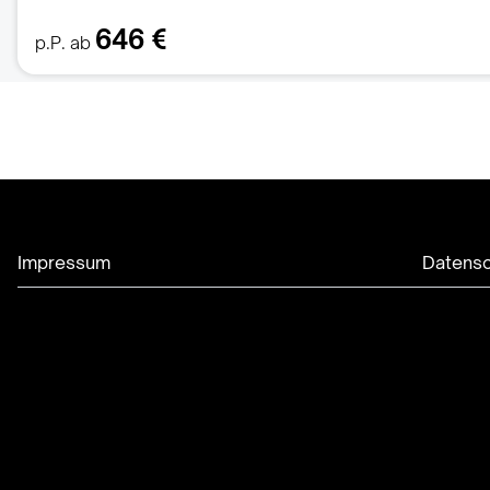
646 €
p.P. ab
Impressum
Datensc